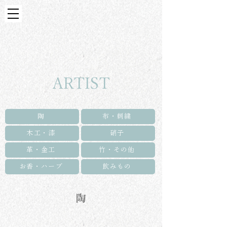
ARTIST
陶
布・刺繍
木工・漆
硝子
革・金工
竹・その他
お香・ハーブ
飲みもの
陶