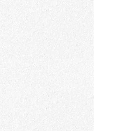
Atelier Link
安藤大悟
いしかわみそたろう
鈎一馬
近藤亮介
橋爪香代