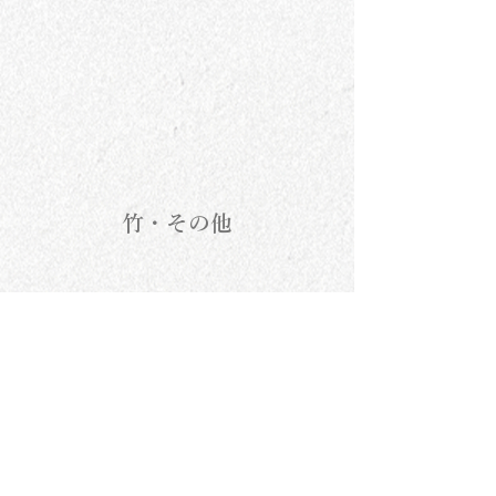
竹・その他
gomphrena
石毛みほ
後藤洋司
さささ