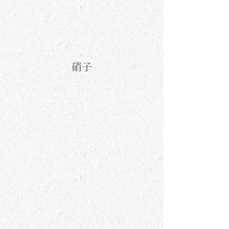
硝子
奥平明子
スナオミガラス
長谷部陽子
鷲塚貴紀