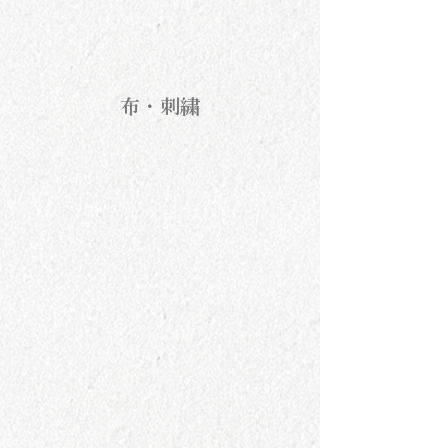
布・刺繍
CUMO
yanase rei
こばやしえりこ
髙橋エプロン計画室