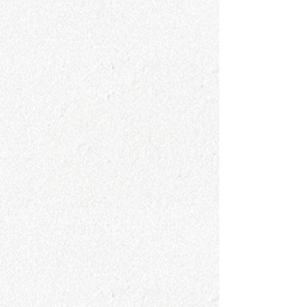
宮田春花
もとしげ
千田徹