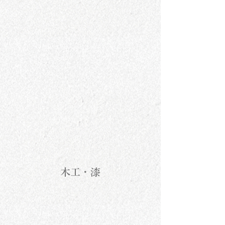
野口光
木工・漆
Lady of the Wood
徒爾