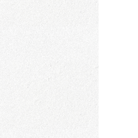
鈴木美佳子
藤本岳英・江里子
フユウ かねこゆうこ
ミズノアオキ