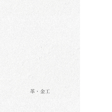
ワダコーヘー
MOKU glass
革・金工
芒
ニ天一流総本舗