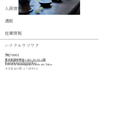
入荷情報
通販
在庫情報
ハナクルウツワク
ル・
182-0001
東京都調布市緑ヶ丘1-10-22-2階
hanakuruhannko
1-10-22-2F Midorigaoka, Chofu-shi, Tokyo
​京王線 仙川駅 より徒歩8分
Phone :
03-6336-5145
Mail : mail@0-5gram.com
営業日は
CALENDAR
をご覧ください
「レイテンゴグラム」は陶ボタン1枚の重さです