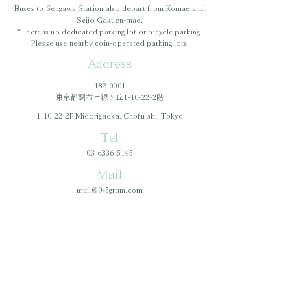
Buses to Sengawa Station also depart from Komae and
Seijo Gakuen-mae.
*There is no dedicated parking lot or bicycle parking.
Please use nearby coin-operated parking lots.
Address
182-0001
東京都調布市緑ヶ丘1-10-22-2階
1-10-22-2F Midorigaoka, Chofu-shi, Tokyo
Tel
03-6336-5145
Mail
mail@0-5gram.com