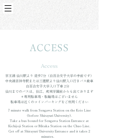
ACCESS
Access
京王線 仙川駅より 徒歩7分（白百合女子大学の手前です）
中央線吉祥寺駅または三鷹駅より仙川駅入口行きバス乗車
白百合女子大学入口下車 2分
​仙川までのバスは、狛江、成城学園前からも出ております
＊専用駐車場・駐輪場はございません
駐車場は近くのコインパーキングをご利用ください
7 minute walk from Sengawa Station on the Keio Line
(before Shirayuri University).
Take a bus bound for Sengawa Station Entrance at
Kichijoji Station or Mitaka Station on the Chuo Line.
Get off at Shirayuri University Entrance and it takes 2
minutes.