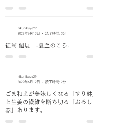
nikunikuyo29
2022年6月13日
読了時間: 3分
徒爾 個展 -夏至のころ-
nikunikuyo29
2022年6月12日
読了時間: 2分
ごま和えが美味しくなる「すり鉢」
と生姜の繊維を断ち切る「おろし
器」あります。