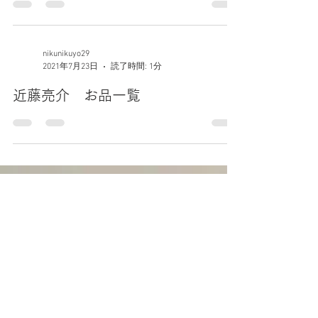
nikunikuyo29
2021年10月24日
読了時間: 2分
城﨑 月甫 お品一覧
nikunikuyo29
2021年7月23日
読了時間: 1分
近藤亮介 お品一覧