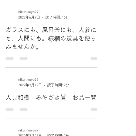
nikunikuyo29
2022年6月9日
読了時間: 1分
ガラスにも、風呂釜にも、人参に
も、人間にも。棕櫚の道具を使って
みませんか。
nikunikuyo29
2022年3月12日
読了時間: 2分
人見和樹 みやざき眞 お品一覧
nikunikuyo29